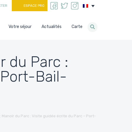
CTER
ESPACE PRO
Votre séjour
Actualités
Carte
r du Parc :
 Port-Bail-
: Manoir du Parc : Visite guidée écrite du Parc – Port-