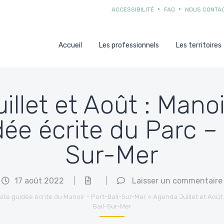
ACCESSIBILITÉ
FAQ
NOUS CONTA
Accueil
Les professionnels
Les territoires
llet et Août : Manoi
dée écrite du Parc –
Sur-Mer
17 août 2022
|
|
Laisser un commentaire
isite guidée écrite du Manoir – Port-Bail-Sur-Mer
»
Agenda Juillet et Août 
Bail-Sur-Mer