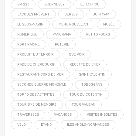
GR 223
GUERNESEY
ILE TATIHOU
JACQUES PRÉVERT
JERSEY
JUIN 1944
LE SOUS-MARIN
MENU NOUVEL AN
MUSÉE
NUMÉRIQUE
PANORAMA
PETITS FOURS
PORT RACINE
POTERIE
PRODUIT DU TERROIR
QUE VOIR
RADE DE CHERBOURG
RECETTE DE CHEF
RESTAURANT BORD DE MER
SAINT VALENTIN
SECONDE GUERRE MONDIALE
TOBOGGANS
TOP 10 DES ACTIVITÉS
TOUR DU COTENTIN
TOURISME DE MÉMOIRE
TOUR VAUBAN
TRAVERSÉES
VACANCES
VISITES INSOLITES
VÉLO
ÉTANG
ÎLES ANGLO-NORMANDES