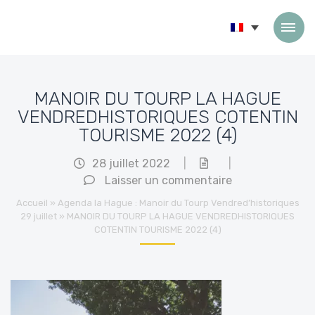
Passer au contenu
MANOIR DU TOURP LA HAGUE
VENDREDHISTORIQUES COTENTIN
TOURISME 2022 (4)
28 juillet 2022
|
|
Laisser un commentaire
Accueil
»
Agenda la Hague : Manoir du Tourp Vendred’historiques
29 juillet
»
MANOIR DU TOURP LA HAGUE VENDREDHISTORIQUES
COTENTIN TOURISME 2022 (4)