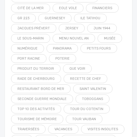
CITÉ DE LA MER
EOLE VOLE
FINANCIERS
GR 223
GUERNESEY
ILE TATIHOU
JACQUES PRÉVERT
JERSEY
JUIN 1944
LE SOUS-MARIN
MENU NOUVEL AN
MUSÉE
NUMÉRIQUE
PANORAMA
PETITS FOURS
PORT RACINE
POTERIE
PRODUIT DU TERROIR
QUE VOIR
RADE DE CHERBOURG
RECETTE DE CHEF
RESTAURANT BORD DE MER
SAINT VALENTIN
SECONDE GUERRE MONDIALE
TOBOGGANS
TOP 10 DES ACTIVITÉS
TOUR DU COTENTIN
TOURISME DE MÉMOIRE
TOUR VAUBAN
TRAVERSÉES
VACANCES
VISITES INSOLITES