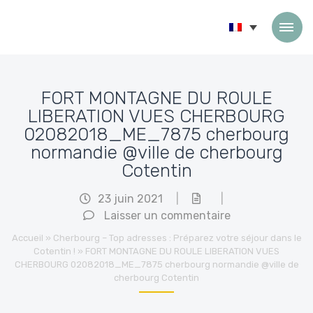
Passer au contenu
FORT MONTAGNE DU ROULE
LIBERATION VUES CHERBOURG
02082018_ME_7875 cherbourg
normandie @ville de cherbourg
Cotentin
23 juin 2021
|
|
Laisser un commentaire
Accueil
»
Cherbourg – Top adresses : Préparez votre séjour dans le
Cotentin !
»
FORT MONTAGNE DU ROULE LIBERATION VUES
CHERBOURG 02082018_ME_7875 cherbourg normandie @ville de
cherbourg Cotentin