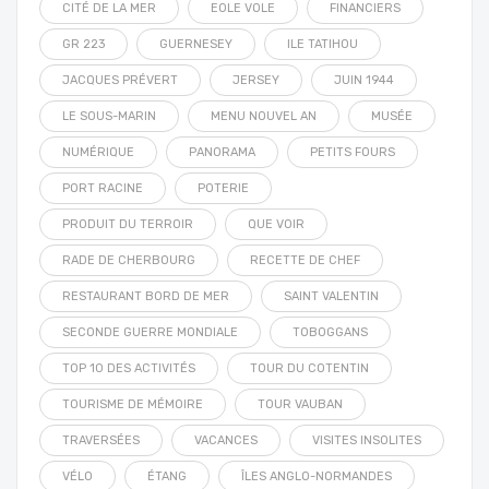
CITÉ DE LA MER
EOLE VOLE
FINANCIERS
GR 223
GUERNESEY
ILE TATIHOU
JACQUES PRÉVERT
JERSEY
JUIN 1944
LE SOUS-MARIN
MENU NOUVEL AN
MUSÉE
NUMÉRIQUE
PANORAMA
PETITS FOURS
PORT RACINE
POTERIE
PRODUIT DU TERROIR
QUE VOIR
RADE DE CHERBOURG
RECETTE DE CHEF
RESTAURANT BORD DE MER
SAINT VALENTIN
SECONDE GUERRE MONDIALE
TOBOGGANS
TOP 10 DES ACTIVITÉS
TOUR DU COTENTIN
TOURISME DE MÉMOIRE
TOUR VAUBAN
TRAVERSÉES
VACANCES
VISITES INSOLITES
VÉLO
ÉTANG
ÎLES ANGLO-NORMANDES