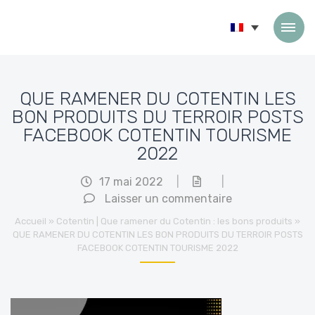
Passer au contenu
QUE RAMENER DU COTENTIN LES
BON PRODUITS DU TERROIR POSTS
FACEBOOK COTENTIN TOURISME
2022
17 mai 2022
|
|
Laisser un commentaire
Accueil
»
Cotentin | Que ramener du Cotentin : les bons produits
»
QUE RAMENER DU COTENTIN LES BON PRODUITS DU TERROIR POSTS
FACEBOOK COTENTIN TOURISME 2022