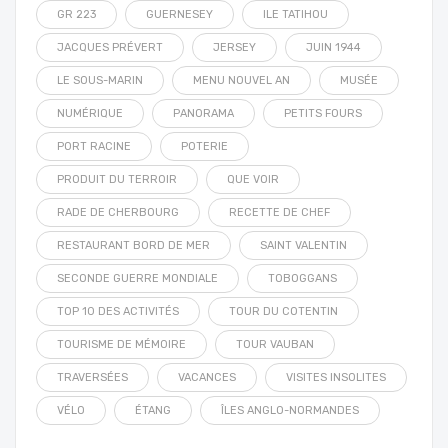
GR 223
GUERNESEY
ILE TATIHOU
JACQUES PRÉVERT
JERSEY
JUIN 1944
LE SOUS-MARIN
MENU NOUVEL AN
MUSÉE
NUMÉRIQUE
PANORAMA
PETITS FOURS
PORT RACINE
POTERIE
PRODUIT DU TERROIR
QUE VOIR
RADE DE CHERBOURG
RECETTE DE CHEF
RESTAURANT BORD DE MER
SAINT VALENTIN
SECONDE GUERRE MONDIALE
TOBOGGANS
TOP 10 DES ACTIVITÉS
TOUR DU COTENTIN
TOURISME DE MÉMOIRE
TOUR VAUBAN
TRAVERSÉES
VACANCES
VISITES INSOLITES
VÉLO
ÉTANG
ÎLES ANGLO-NORMANDES