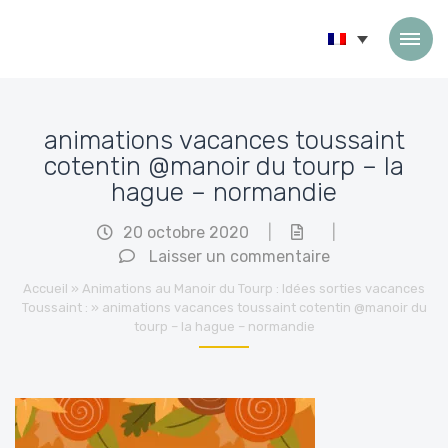
Passer au contenu
animations vacances toussaint
cotentin @manoir du tourp – la
hague – normandie
20 octobre 2020
|
|
Laisser un commentaire
Accueil
»
Animations au Manoir du Tourp : Idées sorties vacances
Toussaint :
»
animations vacances toussaint cotentin @manoir du
tourp – la hague – normandie