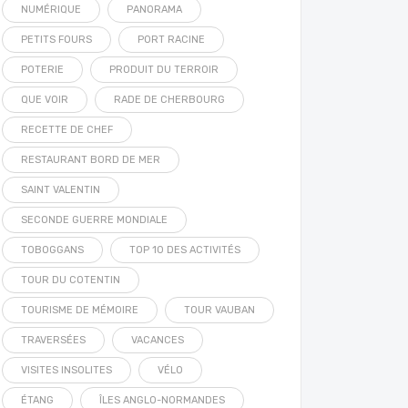
NUMÉRIQUE
PANORAMA
PETITS FOURS
PORT RACINE
POTERIE
PRODUIT DU TERROIR
QUE VOIR
RADE DE CHERBOURG
RECETTE DE CHEF
RESTAURANT BORD DE MER
SAINT VALENTIN
SECONDE GUERRE MONDIALE
TOBOGGANS
TOP 10 DES ACTIVITÉS
TOUR DU COTENTIN
TOURISME DE MÉMOIRE
TOUR VAUBAN
TRAVERSÉES
VACANCES
VISITES INSOLITES
VÉLO
ÉTANG
ÎLES ANGLO-NORMANDES