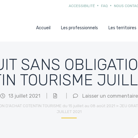
ACCESSIBILITÉ
FAQ
NOUS CONTA
Accueil
Les professionnels
Les territoires
IT SANS OBLIGATI
IN TOURISME JUILL
13 juillet 2021
|
|
Laisser un commentaire
N D’ACHAT COTENTIN TOURISME du 15 juillet au 08 août 2021
»
JEU GRAT
JUILLET 2021