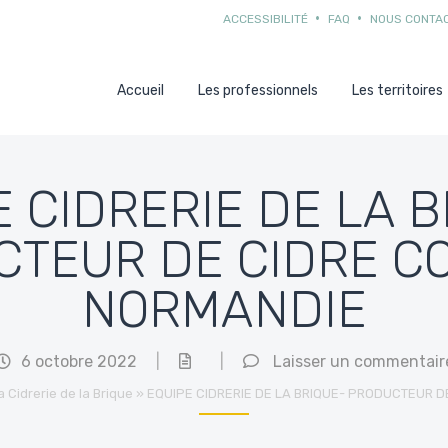
ACCESSIBILITÉ
FAQ
NOUS CONTA
Accueil
Les professionnels
Les territoires
E CIDRERIE DE LA B
TEUR DE CIDRE C
NORMANDIE
6 octobre 2022
|
|
Laisser un commentair
 Cidrerie de la Brique
»
EQUIPE CIDRERIE DE LA BRIQUE- PRODUCTEUR D