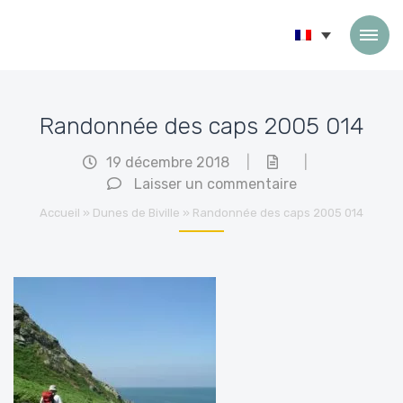
Passer au contenu
Randonnée des caps 2005 014
19 décembre 2018
|
|
Laisser un commentaire
Accueil
»
Dunes de Biville
»
Randonnée des caps 2005 014