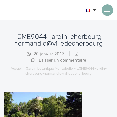
Passer au contenu
_JME9044-jardin-cherbourg-
normandie@villedecherbourg
20 janvier 2019
|
|
Laisser un commentaire
Accueil
»
Jardin botanique Montebello
»
_JME9044-jardin-
cherbourg-normandie@villedecherbourg