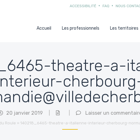
ACCESSIBILITÉ
FAQ
NOUS CONTA
Accueil
Les professionnels
Les territoires
6465-theatre-a-it
interieur-cherbourg
andie@villedecher
20 janvier 2019
|
|
Laisser un commentair
du Roule
»
140218_6465-theatre-a-italienne-interieur-cherbourg-norm