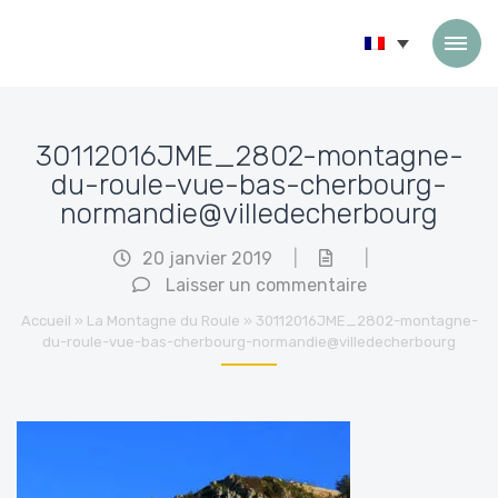
Passer au contenu
30112016JME_2802-montagne-
du-roule-vue-bas-cherbourg-
normandie@villedecherbourg
20 janvier 2019
|
|
Laisser un commentaire
Accueil
»
La Montagne du Roule
»
30112016JME_2802-montagne-
du-roule-vue-bas-cherbourg-normandie@villedecherbourg