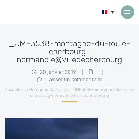
Passer au contenu
_JME3538-montagne-du-roule-
cherbourg-
normandie@villedecherbourg
20 janvier 2019
|
|
Laisser un commentaire
Accueil
»
La Montagne du Roule
»
_JME3538-montagne-du-roule-
cherbourg-normandie@villedecherbourg