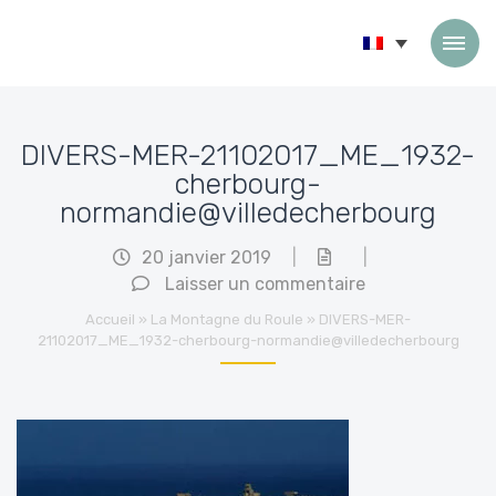
Passer au contenu
DIVERS-MER-21102017_ME_1932-
cherbourg-
normandie@villedecherbourg
20 janvier 2019
|
|
Laisser un commentaire
Accueil
»
La Montagne du Roule
»
DIVERS-MER-
21102017_ME_1932-cherbourg-normandie@villedecherbourg