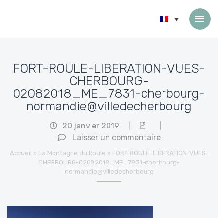
Passer au contenu
FORT-ROULE-LIBERATION-VUES-
CHERBOURG-
02082018_ME_7831-cherbourg-
normandie@villedecherbourg
20 janvier 2019
|
|
Laisser un commentaire
Accueil
»
La Montagne du Roule
»
FORT-ROULE-LIBERATION-VUES-
CHERBOURG-02082018_ME_7831-cherbourg-
normandie@villedecherbourg