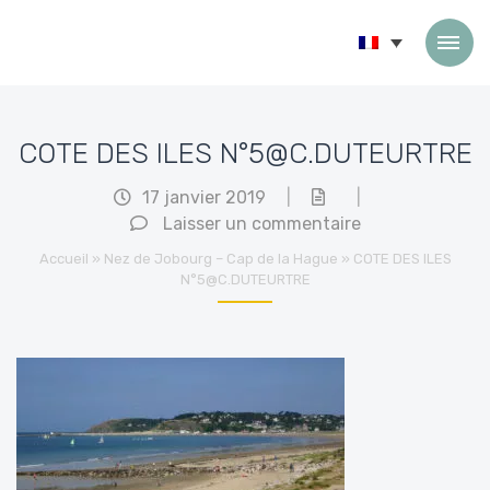
Passer au contenu
COTE DES ILES N°5@C.DUTEURTRE
17 janvier 2019
|
|
Laisser un commentaire
Accueil
»
Nez de Jobourg – Cap de la Hague
»
COTE DES ILES
N°5@C.DUTEURTRE