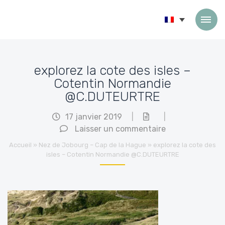
Passer au contenu
explorez la cote des isles –
Cotentin Normandie
@C.DUTEURTRE
17 janvier 2019
|
|
Laisser un commentaire
Accueil
»
Nez de Jobourg – Cap de la Hague
»
explorez la cote des
isles – Cotentin Normandie @C.DUTEURTRE