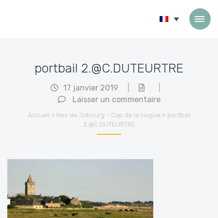
Passer au contenu
portbail 2.@C.DUTEURTRE
17 janvier 2019
|
|
Laisser un commentaire
Accueil
»
Nez de Jobourg – Cap de la Hague
»
portbail
2.@C.DUTEURTRE