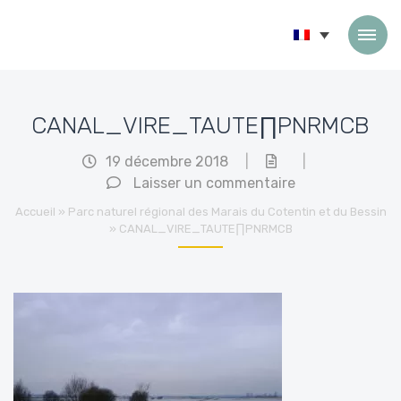
Passer au contenu
CANAL_VIRE_TAUTE∏PNRMCB
19 décembre 2018
|
|
Laisser un commentaire
Accueil
»
Parc naturel régional des Marais du Cotentin et du Bessin
»
CANAL_VIRE_TAUTE∏PNRMCB