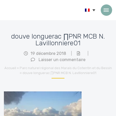
Passer au contenu
douve longuerac ∏PNR MCB N.
Lavillonniere01
19 décembre 2018
|
|
Laisser un commentaire
Accueil
»
Parc naturel régional des Marais du Cotentin et du Bessin
»
douve longuerac ∏PNR MCB N. Lavillonniere01