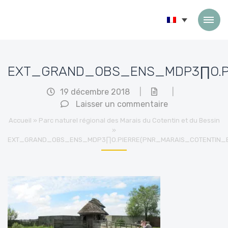
Passer au contenu
EXT_GRAND_OBS_ENS_MDP3∏O.PI
19 décembre 2018
|
|
Laisser un commentaire
Accueil
»
Parc naturel régional des Marais du Cotentin et du Bessin
»
EXT_GRAND_OBS_ENS_MDP3∏O.PIERRE(PNR_MARAIS_COTENTIN_B