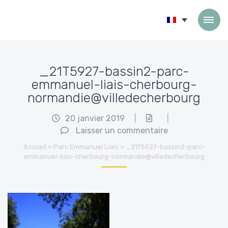
Passer au contenu
_21T5927-bassin2-parc-
emmanuel-liais-cherbourg-
normandie@villedecherbourg
20 janvier 2019
|
|
Laisser un commentaire
Accueil
»
Parc Emmanuel Liais
»
_21T5927-bassin2-parc-
emmanuel-liais-cherbourg-normandie@villedecherbourg