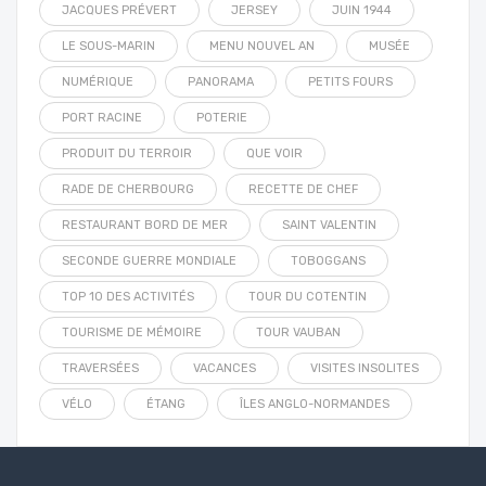
JACQUES PRÉVERT
JERSEY
JUIN 1944
LE SOUS-MARIN
MENU NOUVEL AN
MUSÉE
NUMÉRIQUE
PANORAMA
PETITS FOURS
PORT RACINE
POTERIE
PRODUIT DU TERROIR
QUE VOIR
RADE DE CHERBOURG
RECETTE DE CHEF
RESTAURANT BORD DE MER
SAINT VALENTIN
SECONDE GUERRE MONDIALE
TOBOGGANS
TOP 10 DES ACTIVITÉS
TOUR DU COTENTIN
TOURISME DE MÉMOIRE
TOUR VAUBAN
TRAVERSÉES
VACANCES
VISITES INSOLITES
VÉLO
ÉTANG
ÎLES ANGLO-NORMANDES