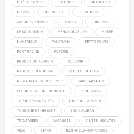
CITÉ DE LA MER
EOLE VOLE
FINANCIERS
GR 223
GUERNESEY
ILE TATIHOU
JACQUES PRÉVERT
JERSEY
JUIN 1944
LE SOUS-MARIN
MENU NOUVEL AN
MUSÉE
NUMÉRIQUE
PANORAMA
PETITS FOURS
PORT RACINE
POTERIE
PRODUIT DU TERROIR
QUE VOIR
RADE DE CHERBOURG
RECETTE DE CHEF
RESTAURANT BORD DE MER
SAINT VALENTIN
SECONDE GUERRE MONDIALE
TOBOGGANS
TOP 10 DES ACTIVITÉS
TOUR DU COTENTIN
TOURISME DE MÉMOIRE
TOUR VAUBAN
TRAVERSÉES
VACANCES
VISITES INSOLITES
VÉLO
ÉTANG
ÎLES ANGLO-NORMANDES