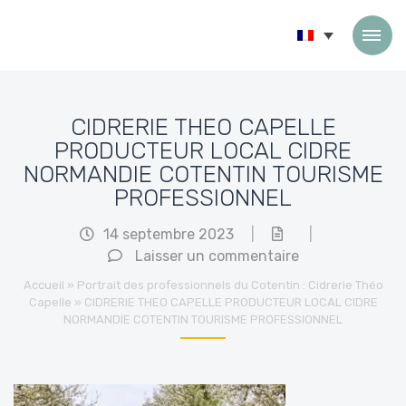
Passer au contenu
CIDRERIE THEO CAPELLE
PRODUCTEUR LOCAL CIDRE
NORMANDIE COTENTIN TOURISME
PROFESSIONNEL
14 septembre 2023
|
|
Laisser un commentaire
Accueil
»
Portrait des professionnels du Cotentin : Cidrerie Théo
Capelle
»
CIDRERIE THEO CAPELLE PRODUCTEUR LOCAL CIDRE
NORMANDIE COTENTIN TOURISME PROFESSIONNEL