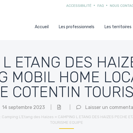
ACCESSIBILITÉ
FAQ
NOUS CONTA
Accueil
Les professionnels
Les territoires
 L ETANG DES HAIZ
G MOBIL HOME LOC
 COTENTIN TOURI
14 septembre 2023
|
|
Laisser un commenta
 : Camping L’Etang des Haizes
»
CAMPING L ETANG DES HAIZES PECHE E
TOURISME EQUIPE