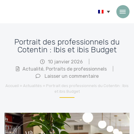
Passer au contenu
Portrait des professionnels du
Cotentin : Ibis et ibis Budget
10 janvier 2026
|
Actualité
,
Portraits de professionnels
|
Laisser un commentaire
Accueil
»
Actualités
»
Portrait des professionnels du Cotentin : Ibis
et ibis Budget