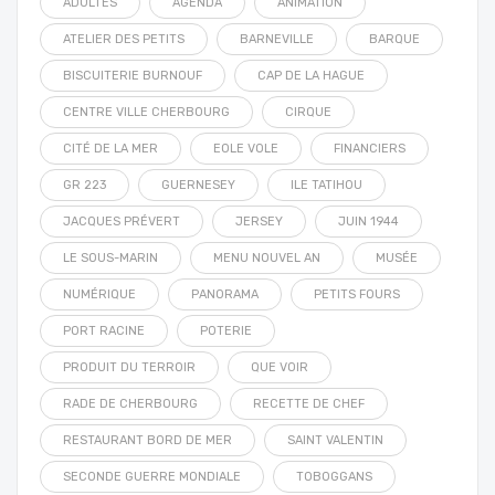
ADULTES
AGENDA
ANIMATION
ATELIER DES PETITS
BARNEVILLE
BARQUE
BISCUITERIE BURNOUF
CAP DE LA HAGUE
CENTRE VILLE CHERBOURG
CIRQUE
CITÉ DE LA MER
EOLE VOLE
FINANCIERS
GR 223
GUERNESEY
ILE TATIHOU
JACQUES PRÉVERT
JERSEY
JUIN 1944
LE SOUS-MARIN
MENU NOUVEL AN
MUSÉE
NUMÉRIQUE
PANORAMA
PETITS FOURS
PORT RACINE
POTERIE
PRODUIT DU TERROIR
QUE VOIR
RADE DE CHERBOURG
RECETTE DE CHEF
RESTAURANT BORD DE MER
SAINT VALENTIN
SECONDE GUERRE MONDIALE
TOBOGGANS