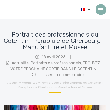
Passer au contenu
Portrait des professionnels du
Cotentin : Parapluie de Cherbourg –
Manufacture et Musée
18 avril 2026
|
Actualité
,
Portraits de professionnels
,
TROUVEZ
VOTRE PROCHAINE SORTIE DANS LE COTENTIN
|
Laisser un commentaire
Accueil
»
Actualités
»
Portrait des professionnels du Cotentin :
Parapluie de Cherbourg – Manufacture et Musée