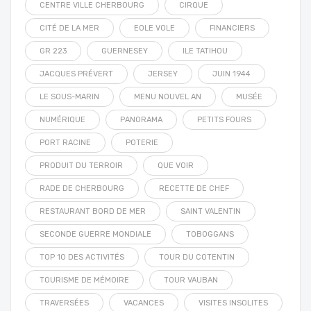
CENTRE VILLE CHERBOURG
CIRQUE
CITÉ DE LA MER
EOLE VOLE
FINANCIERS
GR 223
GUERNESEY
ILE TATIHOU
JACQUES PRÉVERT
JERSEY
JUIN 1944
LE SOUS-MARIN
MENU NOUVEL AN
MUSÉE
NUMÉRIQUE
PANORAMA
PETITS FOURS
PORT RACINE
POTERIE
PRODUIT DU TERROIR
QUE VOIR
RADE DE CHERBOURG
RECETTE DE CHEF
RESTAURANT BORD DE MER
SAINT VALENTIN
SECONDE GUERRE MONDIALE
TOBOGGANS
TOP 10 DES ACTIVITÉS
TOUR DU COTENTIN
TOURISME DE MÉMOIRE
TOUR VAUBAN
TRAVERSÉES
VACANCES
VISITES INSOLITES