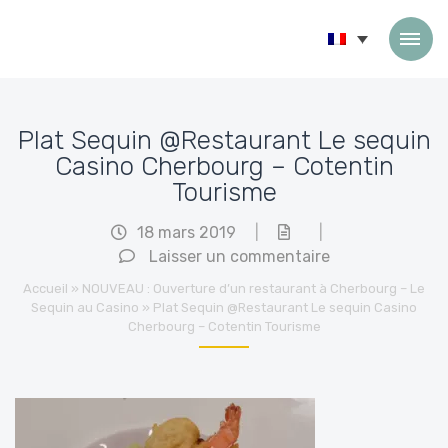
Passer au contenu
Plat Sequin @Restaurant Le sequin
Casino Cherbourg – Cotentin
Tourisme
18 mars 2019
|
|
Laisser un commentaire
Accueil
»
NOUVEAU : Ouverture d’un restaurant à Cherbourg – Le
Sequin au Casino
»
Plat Sequin @Restaurant Le sequin Casino
Cherbourg – Cotentin Tourisme