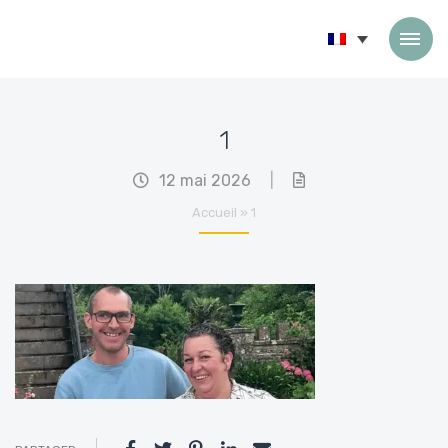
Passer au contenu
1
12 mai 2026
|
Accueil
»
1