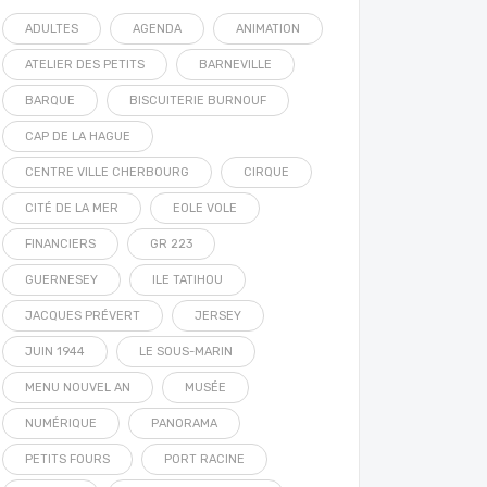
ADULTES
AGENDA
ANIMATION
ATELIER DES PETITS
BARNEVILLE
BARQUE
BISCUITERIE BURNOUF
CAP DE LA HAGUE
CENTRE VILLE CHERBOURG
CIRQUE
CITÉ DE LA MER
EOLE VOLE
FINANCIERS
GR 223
GUERNESEY
ILE TATIHOU
JACQUES PRÉVERT
JERSEY
JUIN 1944
LE SOUS-MARIN
MENU NOUVEL AN
MUSÉE
NUMÉRIQUE
PANORAMA
PETITS FOURS
PORT RACINE