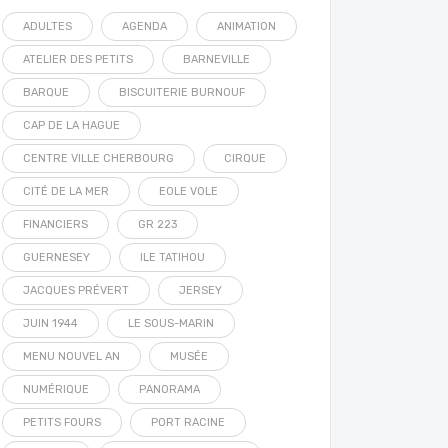
ADULTES
AGENDA
ANIMATION
ATELIER DES PETITS
BARNEVILLE
BARQUE
BISCUITERIE BURNOUF
CAP DE LA HAGUE
CENTRE VILLE CHERBOURG
CIRQUE
CITÉ DE LA MER
EOLE VOLE
FINANCIERS
GR 223
GUERNESEY
ILE TATIHOU
JACQUES PRÉVERT
JERSEY
JUIN 1944
LE SOUS-MARIN
MENU NOUVEL AN
MUSÉE
NUMÉRIQUE
PANORAMA
PETITS FOURS
PORT RACINE