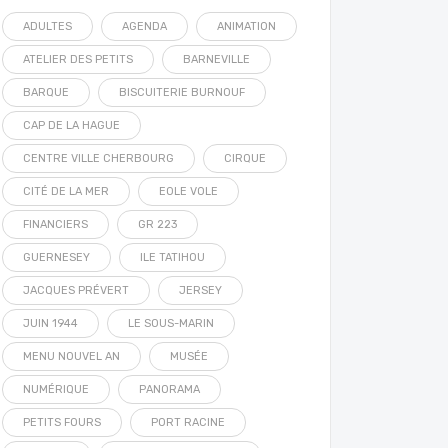
ADULTES
AGENDA
ANIMATION
ATELIER DES PETITS
BARNEVILLE
BARQUE
BISCUITERIE BURNOUF
CAP DE LA HAGUE
CENTRE VILLE CHERBOURG
CIRQUE
CITÉ DE LA MER
EOLE VOLE
FINANCIERS
GR 223
GUERNESEY
ILE TATIHOU
JACQUES PRÉVERT
JERSEY
JUIN 1944
LE SOUS-MARIN
MENU NOUVEL AN
MUSÉE
NUMÉRIQUE
PANORAMA
PETITS FOURS
PORT RACINE