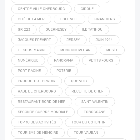
CENTRE VILLE CHERBOURG
CIRQUE
CITÉ DE LA MER
EOLE VOLE
FINANCIERS
GR 223
GUERNESEY
ILE TATIHOU
JACQUES PRÉVERT
JERSEY
JUIN 1944
LE SOUS-MARIN
MENU NOUVEL AN
MUSÉE
NUMÉRIQUE
PANORAMA
PETITS FOURS
PORT RACINE
POTERIE
PRODUIT DU TERROIR
QUE VOIR
RADE DE CHERBOURG
RECETTE DE CHEF
RESTAURANT BORD DE MER
SAINT VALENTIN
SECONDE GUERRE MONDIALE
TOBOGGANS
TOP 10 DES ACTIVITÉS
TOUR DU COTENTIN
TOURISME DE MÉMOIRE
TOUR VAUBAN