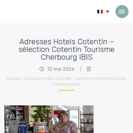
Passer au contenu
Adresses Hotels Cotentin –
sélection Cotentin Tourisme
Cherbourg IBIS
12 mai 2026
|
Accueil
»
Adresses Hotels Cotentin – sélection Cotentin Tourisme
Cherbourg IBIS