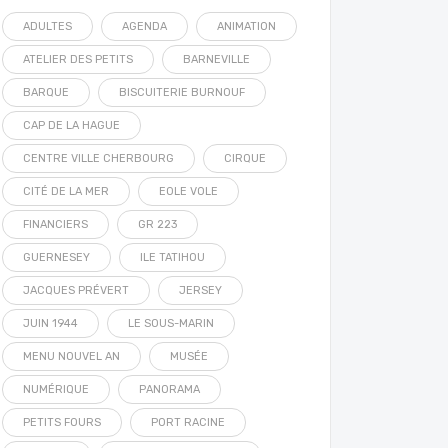
ADULTES
AGENDA
ANIMATION
ATELIER DES PETITS
BARNEVILLE
BARQUE
BISCUITERIE BURNOUF
CAP DE LA HAGUE
CENTRE VILLE CHERBOURG
CIRQUE
CITÉ DE LA MER
EOLE VOLE
FINANCIERS
GR 223
GUERNESEY
ILE TATIHOU
JACQUES PRÉVERT
JERSEY
JUIN 1944
LE SOUS-MARIN
MENU NOUVEL AN
MUSÉE
NUMÉRIQUE
PANORAMA
PETITS FOURS
PORT RACINE