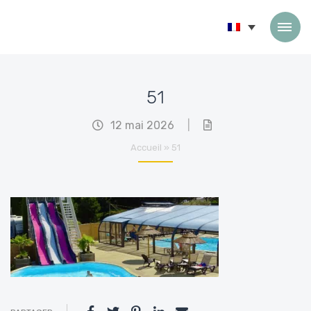
Passer au contenu
51
12 mai 2026
|
Accueil
»
51