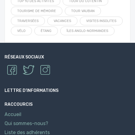
TOP 10 DES ACTIVITÉS
TOUR DU COTENTIN
TOURISME DE MÉMOIRE
TOUR VAUBAN
TRAVERSÉES
VACANCES
VISITES INSOLITES
VÉLO
ÉTANG
ÎLES ANGLO-NORMANDES
RÉSEAUX SOCIAUX
LETTRE D’INFORMATIONS
RACCOURCIS
Accueil
Qui sommes-nous?
Liste des adhérents