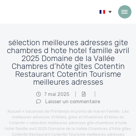
Passer au contenu
sélection meilleures adresses gite
chambres d hote hotel famille avril
2025 Domaine de la Vallée
Chambres d’hôte gîtes Cotentin
Restaurant Cotentin Tourisme
meilleures adresses
7 mai 2025
|
|
Laisser un commentaire
Accueil
»
Vacances de Printemps et ponts de mai en Famille : Les
meilleures adresses d’Hôtels, gîtes et Chambres d’Hôtes du
Cotentin
»
sélection meilleures adresses gite chambres d hote
hotel famille avril 2025 Domaine de la Vallée Chambres d’hôte gîtes
Cotentin Restaurant Cotentin Tourisme meilleures adresses