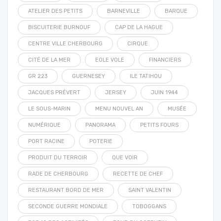
ATELIER DES PETITS
BARNEVILLE
BARQUE
BISCUITERIE BURNOUF
CAP DE LA HAGUE
CENTRE VILLE CHERBOURG
CIRQUE
CITÉ DE LA MER
EOLE VOLE
FINANCIERS
GR 223
GUERNESEY
ILE TATIHOU
JACQUES PRÉVERT
JERSEY
JUIN 1944
LE SOUS-MARIN
MENU NOUVEL AN
MUSÉE
NUMÉRIQUE
PANORAMA
PETITS FOURS
PORT RACINE
POTERIE
PRODUIT DU TERROIR
QUE VOIR
RADE DE CHERBOURG
RECETTE DE CHEF
RESTAURANT BORD DE MER
SAINT VALENTIN
SECONDE GUERRE MONDIALE
TOBOGGANS