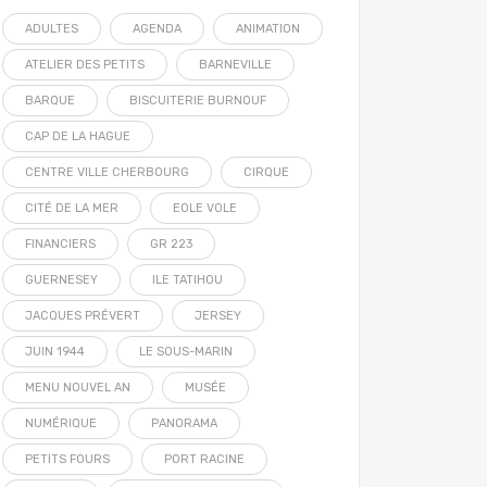
ADULTES
AGENDA
ANIMATION
ATELIER DES PETITS
BARNEVILLE
BARQUE
BISCUITERIE BURNOUF
CAP DE LA HAGUE
CENTRE VILLE CHERBOURG
CIRQUE
CITÉ DE LA MER
EOLE VOLE
FINANCIERS
GR 223
GUERNESEY
ILE TATIHOU
JACQUES PRÉVERT
JERSEY
JUIN 1944
LE SOUS-MARIN
MENU NOUVEL AN
MUSÉE
NUMÉRIQUE
PANORAMA
PETITS FOURS
PORT RACINE