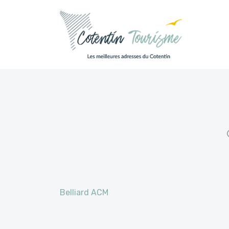
Passer au contenu
Belliard ACM