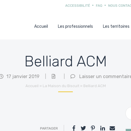
ACCESSIBILITÉ
FAQ
NOUS CONTA
Accueil
Les professionnels
Les territoires
Belliard ACM
17 janvier 2019
|
|
Laisser un commentair
Accueil
»
La Maison du Biscuit
»
Belliard ACM
PARTAGER