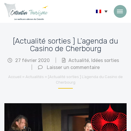
Passer au contenu
[Actualité sorties ] L’agenda du
Casino de Cherbourg
27 février 2020
|
Actualité
,
Idées sorties
|
Laisser un commentaire
Accueil
»
Actualités
»
[Actualité sorties ] L’agenda du Casino de
Cherbourg