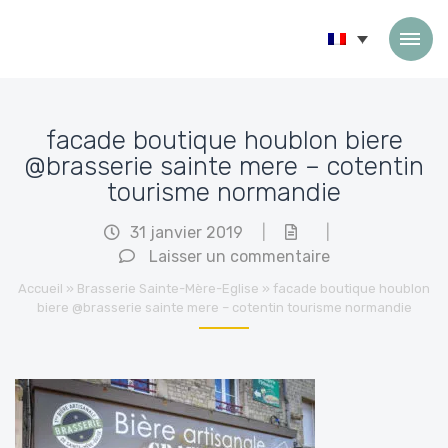
Passer au contenu
facade boutique houblon biere
@brasserie sainte mere – cotentin
tourisme normandie
31 janvier 2019
|
|
Laisser un commentaire
Accueil
»
Brasserie Sainte-Mère-Eglise
»
facade boutique houblon
biere @brasserie sainte mere – cotentin tourisme normandie