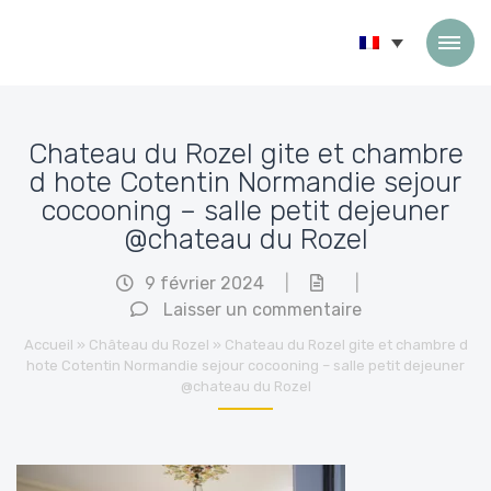
Passer au contenu
Chateau du Rozel gite et chambre
d hote Cotentin Normandie sejour
cocooning – salle petit dejeuner
@chateau du Rozel
9 février 2024
|
|
Laisser un commentaire
Accueil
»
Château du Rozel
»
Chateau du Rozel gite et chambre d
hote Cotentin Normandie sejour cocooning – salle petit dejeuner
@chateau du Rozel