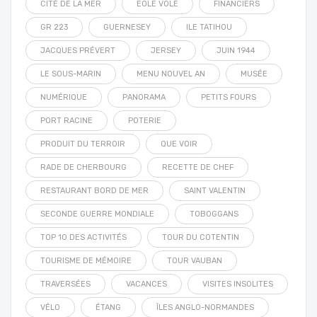
CITÉ DE LA MER
EOLE VOLE
FINANCIERS
GR 223
GUERNESEY
ILE TATIHOU
JACQUES PRÉVERT
JERSEY
JUIN 1944
LE SOUS-MARIN
MENU NOUVEL AN
MUSÉE
NUMÉRIQUE
PANORAMA
PETITS FOURS
PORT RACINE
POTERIE
PRODUIT DU TERROIR
QUE VOIR
RADE DE CHERBOURG
RECETTE DE CHEF
RESTAURANT BORD DE MER
SAINT VALENTIN
SECONDE GUERRE MONDIALE
TOBOGGANS
TOP 10 DES ACTIVITÉS
TOUR DU COTENTIN
TOURISME DE MÉMOIRE
TOUR VAUBAN
TRAVERSÉES
VACANCES
VISITES INSOLITES
VÉLO
ÉTANG
ÎLES ANGLO-NORMANDES