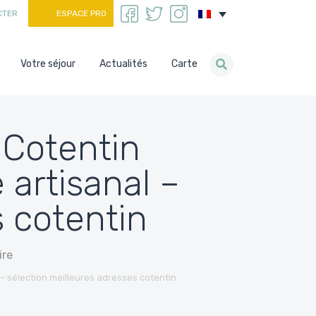
CTER
ESPACE PRO
Votre séjour
Actualités
Carte
e Cotentin
artisanal –
s cotentin
ire
 – sélection meilleures adresses cotentin