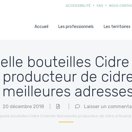
ACCESSIBILITÉ
FAQ
NOUS CONTA
Accueil
Les professionnels
Les territoires
elle bouteilles Cidr
producteur de cidre 
 meilleures adresse
20 décembre 2018
|
|
Laisser un commenta
apelle bouteilles Cidre Cotentin Normandie producteur de cidre artisanal