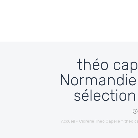
Passer au contenu
théo cap
Normandie 
sélection
Accueil
»
Cidrerie Théo Capelle
»
théo c