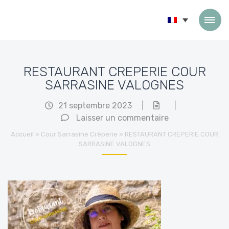
Passer au contenu
RESTAURANT CREPERIE COUR
SARRASINE VALOGNES
21 septembre 2023
|
|
Laisser un commentaire
Accueil
»
Cour Sarrasine Crêperie
»
RESTAURANT CREPERIE COUR
SARRASINE VALOGNES