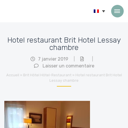
Passer au contenu
Hotel restaurant Brit Hotel Lessay
chambre
7 janvier 2019
|
|
Laisser un commentaire
Accueil
»
Brit Hôtel Hôtel-Restaurant
»
Hotel restaurant Brit Hotel
Lessay chambre