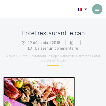
Passer au contenu
Hotel restaurant le cap
19 décembre 2018
|
|
Laisser un commentaire
Accueil
»
Hôtel-Restaurant Le Cap à Barneville-Carteret
»
Hotel
restaurant le cap