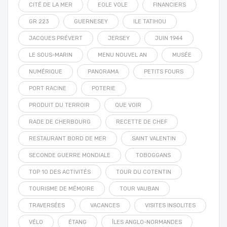
CITÉ DE LA MER
EOLE VOLE
FINANCIERS
GR 223
GUERNESEY
ILE TATIHOU
JACQUES PRÉVERT
JERSEY
JUIN 1944
LE SOUS-MARIN
MENU NOUVEL AN
MUSÉE
NUMÉRIQUE
PANORAMA
PETITS FOURS
PORT RACINE
POTERIE
PRODUIT DU TERROIR
QUE VOIR
RADE DE CHERBOURG
RECETTE DE CHEF
RESTAURANT BORD DE MER
SAINT VALENTIN
SECONDE GUERRE MONDIALE
TOBOGGANS
TOP 10 DES ACTIVITÉS
TOUR DU COTENTIN
TOURISME DE MÉMOIRE
TOUR VAUBAN
TRAVERSÉES
VACANCES
VISITES INSOLITES
VÉLO
ÉTANG
ÎLES ANGLO-NORMANDES