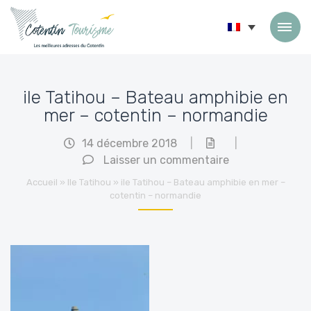
Passer au contenu
ile Tatihou – Bateau amphibie en
mer – cotentin – normandie
14 décembre 2018
|
|
Laisser un commentaire
Accueil
»
Ile Tatihou
»
ile Tatihou – Bateau amphibie en mer –
cotentin – normandie