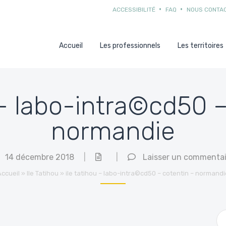
ACCESSIBILITÉ
FAQ
NOUS CONTA
Accueil
Les professionnels
Les territoires
 – labo-intra©cd50 
normandie
14 décembre 2018
|
|
Laisser un commentai
Accueil
»
Ile Tatihou
»
ile tatihou – labo-intra©cd50 – cotentin – normandi