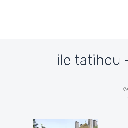
Passer au contenu
ile tatihou