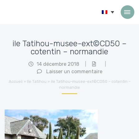
Passer au contenu
ile Tatihou-musee-ext©CD50 –
cotentin – normandie
14 décembre 2018
|
|
Laisser un commentaire
Accueil
»
Ile Tatihou
»
ile Tatihou-musee-ext©CD50 – cotentin –
normandie