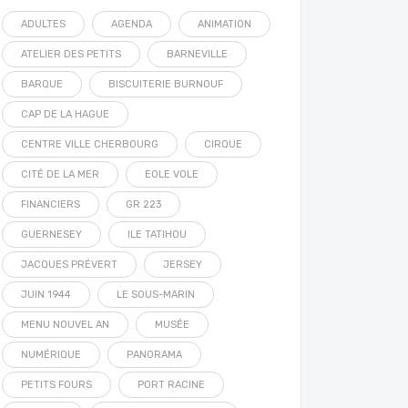
ADULTES
AGENDA
ANIMATION
ATELIER DES PETITS
BARNEVILLE
BARQUE
BISCUITERIE BURNOUF
CAP DE LA HAGUE
CENTRE VILLE CHERBOURG
CIRQUE
CITÉ DE LA MER
EOLE VOLE
FINANCIERS
GR 223
GUERNESEY
ILE TATIHOU
JACQUES PRÉVERT
JERSEY
JUIN 1944
LE SOUS-MARIN
MENU NOUVEL AN
MUSÉE
NUMÉRIQUE
PANORAMA
PETITS FOURS
PORT RACINE