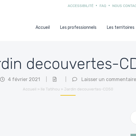
ACCESSIBILITÉ
FAQ
NOUS CONTA
Accueil
Les professionnels
Les territoires
rdin decouvertes-C
4 février 2021
|
|
Laisser un commentair
Accueil
»
Ile Tatihou
»
Jardin decouvertes-CD50