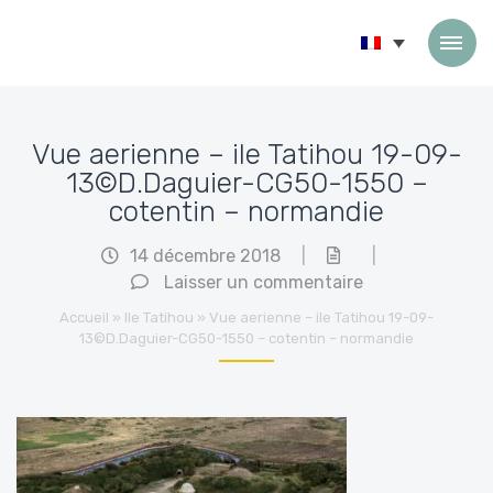
Passer au contenu
Vue aerienne – ile Tatihou 19-09-
13©D.Daguier-CG50-1550 –
cotentin – normandie
14 décembre 2018
|
|
Laisser un commentaire
Accueil
»
Ile Tatihou
»
Vue aerienne – ile Tatihou 19-09-
13©D.Daguier-CG50-1550 – cotentin – normandie