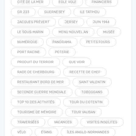
CITÉ DE LA MER
EOLE VOLE
FINANCIERS
GR 223
GUERNESEY
ILE TATIHOU
JACQUES PRÉVERT
JERSEY
JUIN 1944
LE SOUS-MARIN
MENU NOUVEL AN
MUSÉE
NUMÉRIQUE
PANORAMA
PETITS FOURS
PORT RACINE
POTERIE
PRODUIT DU TERROIR
QUE VOIR
RADE DE CHERBOURG
RECETTE DE CHEF
RESTAURANT BORD DE MER
SAINT VALENTIN
SECONDE GUERRE MONDIALE
TOBOGGANS
TOP 10 DES ACTIVITÉS
TOUR DU COTENTIN
TOURISME DE MÉMOIRE
TOUR VAUBAN
TRAVERSÉES
VACANCES
VISITES INSOLITES
VÉLO
ÉTANG
ÎLES ANGLO-NORMANDES