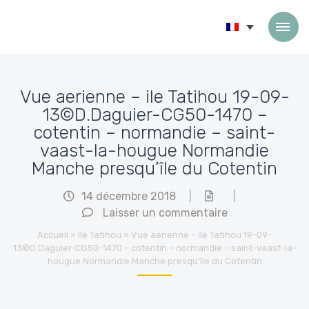
Passer au contenu
Vue aerienne – ile Tatihou 19-09-
13©D.Daguier-CG50-1470 –
cotentin – normandie – saint-
vaast-la-hougue Normandie
Manche presqu’île du Cotentin
14 décembre 2018
|
|
Laisser un commentaire
Accueil
»
Ile Tatihou
»
Vue aerienne – ile Tatihou 19-09-
13©D.Daguier-CG50-1470 – cotentin – normandie – saint-vaast-la-
hougue Normandie Manche presqu’île du Cotentin