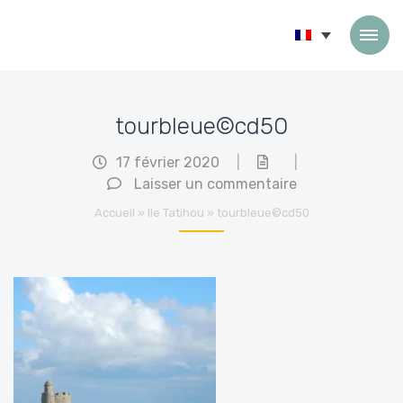
Passer au contenu
tourbleue©cd50
17 février 2020
|
|
Laisser un commentaire
Accueil
»
Ile Tatihou
»
tourbleue©cd50