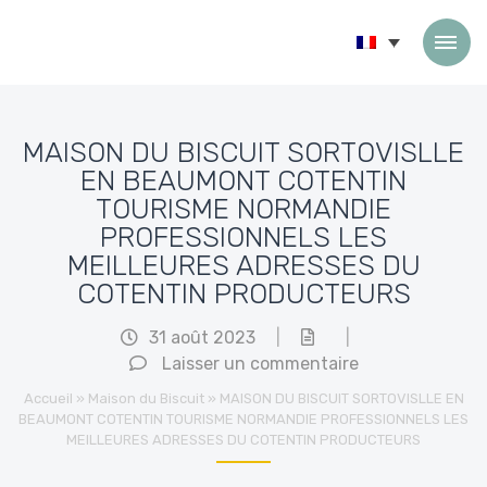
Passer au contenu
MAISON DU BISCUIT SORTOVISLLE
EN BEAUMONT COTENTIN
TOURISME NORMANDIE
PROFESSIONNELS LES
MEILLEURES ADRESSES DU
COTENTIN PRODUCTEURS
31 août 2023
|
|
Laisser un commentaire
Accueil
»
Maison du Biscuit
»
MAISON DU BISCUIT SORTOVISLLE EN
BEAUMONT COTENTIN TOURISME NORMANDIE PROFESSIONNELS LES
MEILLEURES ADRESSES DU COTENTIN PRODUCTEURS