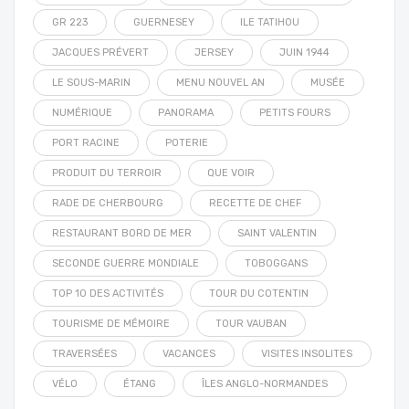
GR 223
GUERNESEY
ILE TATIHOU
JACQUES PRÉVERT
JERSEY
JUIN 1944
LE SOUS-MARIN
MENU NOUVEL AN
MUSÉE
NUMÉRIQUE
PANORAMA
PETITS FOURS
PORT RACINE
POTERIE
PRODUIT DU TERROIR
QUE VOIR
RADE DE CHERBOURG
RECETTE DE CHEF
RESTAURANT BORD DE MER
SAINT VALENTIN
SECONDE GUERRE MONDIALE
TOBOGGANS
TOP 10 DES ACTIVITÉS
TOUR DU COTENTIN
TOURISME DE MÉMOIRE
TOUR VAUBAN
TRAVERSÉES
VACANCES
VISITES INSOLITES
VÉLO
ÉTANG
ÎLES ANGLO-NORMANDES